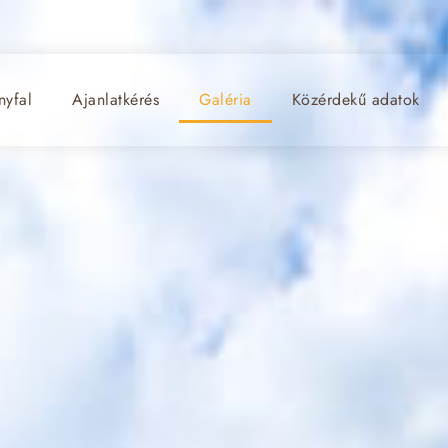
yfal
Ajanlatkérés
Galéria
Közérdekű adatok