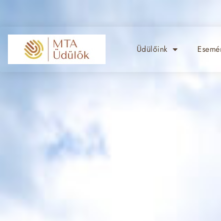
Üdülőink
Esemén