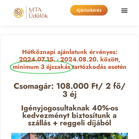
Ajánlatkérés
Hétköznapi ajánlatunk érvényes:
2024.07.15. - 2024.08.20. között,
minimum 3 éjszakás
tartózkodás esetén
Csomagár: 108.000 Ft/ 2 fő/
3 éj
Igényjogosultaknak 40%-os
kedvezményt biztosítunk a
szállás + reggeli díjából