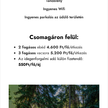
Tanösvény
Ingyenes Wifi
Ingyenes parkolás az üdülő területén
Csomagáron felül
:
2 fogásos
ebéd
4.600 Ft/fő
/étkezés
3 fogásos
vacsora
5.200 Ft/fő/
étkezés
Az idegenforgalmi adó külön fizetendő:
550Ft/fő/éj