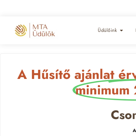
Üdülőink
A Hűsítő ajánlat é
minimum 
Csom
A