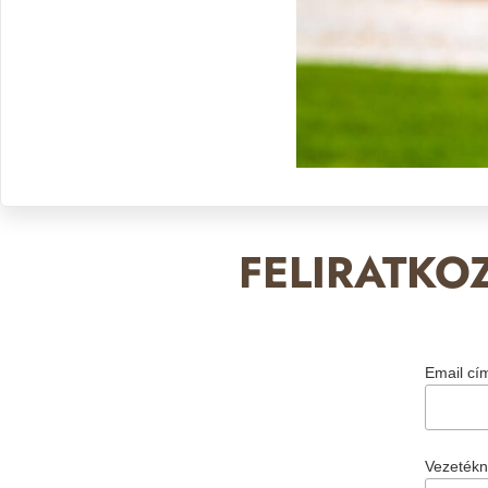
FELIRATKO
Email c
Vezeték