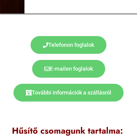
Telefonon foglalok
E-mailen foglalok
További információk a szállásról
Hűsítő csomagunk tartalma: