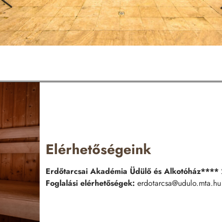
Elérhetőségeink
Erdőtarcsai Akadémia Üdülő és Alkotóház****
Foglalási elérhetőségek:
erdotarcsa@udulo.mta.h