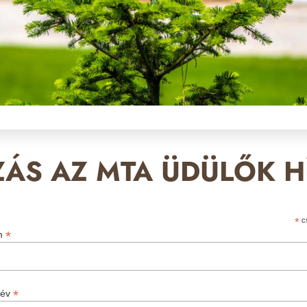
ZÁS AZ MTA ÜDÜLŐK H
*
cs
*
ím
*
név