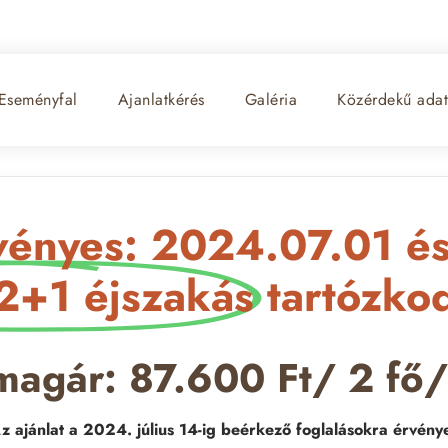
Eseményfal
Ajanlatkérés
Galéria
Közérdekű ada
rvényes: 2024.07.01 é
2+1 éjszakás
tartózko
agár: 87.600 Ft/ 2 fő/
z ajánlat a 2024. július 14-ig beérkező foglalásokra érvény