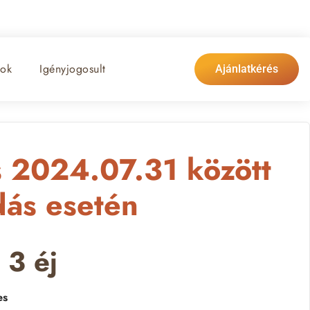
tok
Igényjogosult
Ajánlatkérés
s 2024.07.31 között
dás esetén
 3 éj
es