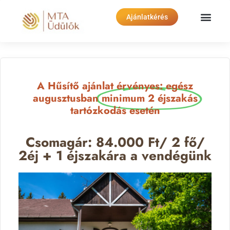
Ajánlatkérés
A Hűsítő ajánlat érvényes: egész
augusztusban
minimum 2 éjszakás
tartózkodás esetén
Csomagár: 84.000 Ft/ 2 fő/
2éj + 1 éjszakára a vendégünk