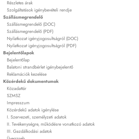
Részletes árak
Szolgáltatások igénybevételi rendje
Szállásmegrendelő
Szállásmegrendelő (DOC)
Szállásmegrendelő (PDF)
Nyilatkozat igényjogosultságról (DOC)
Nyilatkozat igényjogosultságról (PDF)
Bejelentőlapok
Bejelentőlap
Balatoni strandbérlet igénybejelentő
Reklamációk kezelése
Közérdekű dokumentumok
Közadattár
SZMSZ
Impresszum
Közérdekű adatok igénylése
I. Szervezeti, személyzeti adatok
II. Tevékenységre, működésre vonatkozó adatok
III. Gazdálkodási adatok
Üvegzseb