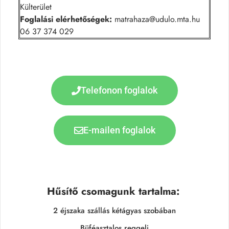
Külterület
Foglalási elérhetőségek:
matrahaza@udulo.mta.hu
06 37 374 029
Telefonon foglalok
E-mailen foglalok
Hűsítő csomagunk tartalma:
2 éjszaka szállás kétágyas szobában
Büféasztalos reggeli