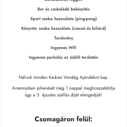
Bor és csokoládé bekészítés
Sport szoba használata (ping-pong)
Könyvtár szoba használata (csocsó és biliárd)
Tanösvény
Ingyenes Wifi
Ingyenes parkolás az üdülő területén
Nálunk minden Kedves Vendég Ajándékot kap.
Amennyiben pihenését még 1 nappal meghosszabbítja
úgy a 3. éjszaka szállás díját elengedjük!
Csomagáron felül
: