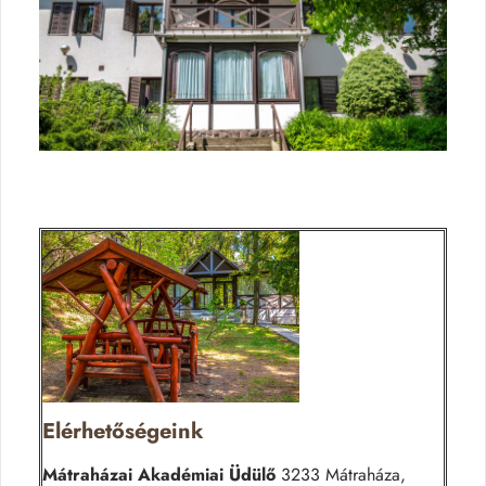
Elérhetőségeink
Mátraházai Akadémiai Üdülő
3233 Mátraháza,