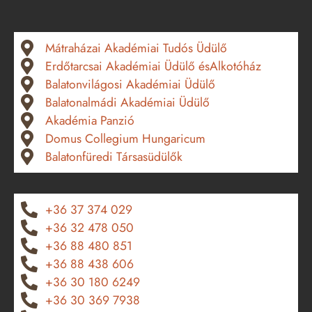
Mátraházai Akadémiai Tudós Üdülő
Erdőtarcsai Akadémiai Üdülő ésAlkotóház
Balatonvilágosi Akadémiai Üdülő
Balatonalmádi Akadémiai Üdülő
Akadémia Panzió
Domus Collegium Hungaricum
Balatonfüredi Társasüdülők
+36 37 374 029
+36 32 478 050
+36 88 480 851
+36 88 438 606
+36 30 180 6249
+36 30 369 7938