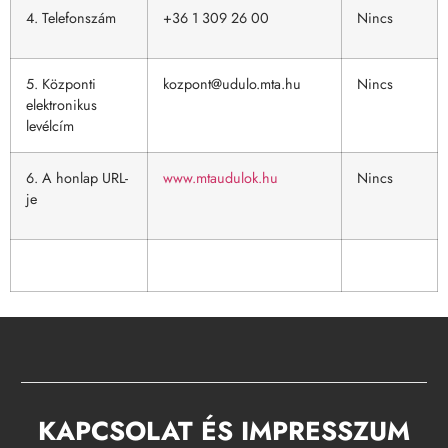
4. Telefonszám
+36 1 309 26 00
Nincs
5. Központi
kozpont@udulo.mta.hu
Nincs
elektronikus
levélcím
6. A honlap URL-
www.mtaudulok.hu
Nincs
je
KAPCSOLAT ÉS IMPRESSZUM