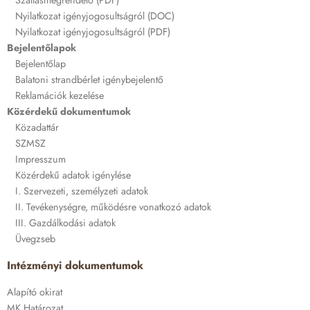
Nyilatkozat igényjogosultságról (DOC)
Nyilatkozat igényjogosultságról (PDF)
Bejelentőlapok
Bejelentőlap
Balatoni strandbérlet igénybejelentő
Reklamációk kezelése
Közérdekű dokumentumok
Közadattár
SZMSZ
Impresszum
Közérdekű adatok igénylése
I. Szervezeti, személyzeti adatok
II. Tevékenységre, működésre vonatkozó adatok
III. Gazdálkodási adatok
Üvegzseb
Intézményi dokumentumok
Alapító okirat
MK Határozat