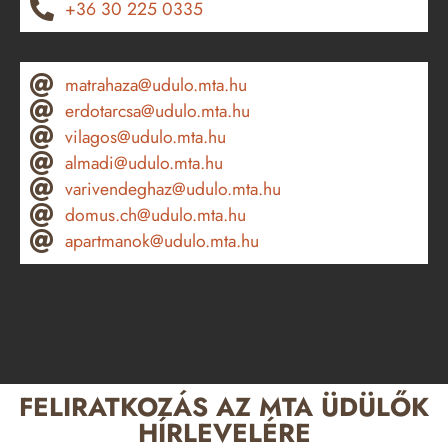
+36 30 225 0335
matrahaza@udulo.mta.hu
erdotarcsa@udulo.mta.hu
vilagos@udulo.mta.hu
almadi@udulo.mta.hu
varivendeghaz@udulo.mta.hu
domus.ch@udulo.mta.hu
apartmanok@udulo.mta.hu
FELIRATKOZÁS AZ MTA ÜDÜLŐK
HÍRLEVELÉRE