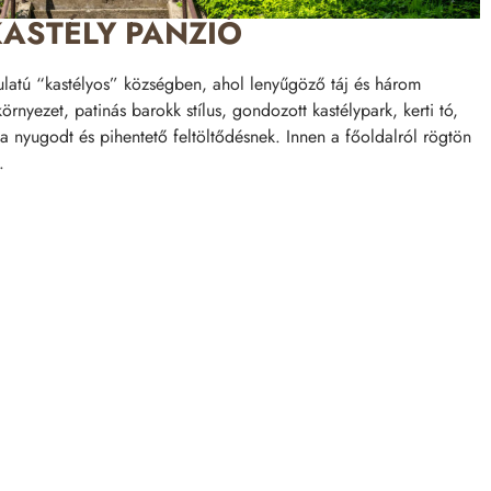
ASTÉLY PANZIÓ
ulatú “kastélyos” községben, ahol lenyűgöző táj és három
rnyezet, patinás barokk stílus, gondozott kastélypark, kerti tó,
 a nyugodt és pihentető feltöltődésnek. Innen a főoldalról rögtön
.