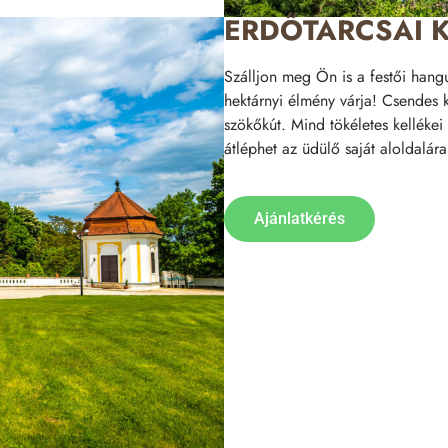
ERDŐTARCSAI K
Szálljon meg Ön is a festői hang
hektárnyi élmény várja! Csendes kö
szökőkút. Mind tökéletes kellékei
átléphet az üdülő saját aloldalára
Ajánlatkérés