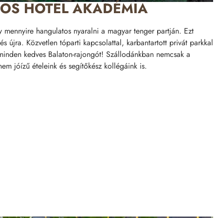
OS HOTEL AKADÉMIA
y mennyire hangulatos nyaralni a magyar tenger partján. Ezt
és újra. Közvetlen tóparti kapcsolattal, karbantartott privát parkkal
k minden kedves Balaton-rajongót! Szállodánkban nemcsak a
em jóízű ételeink és segítőkész kollégáink is.