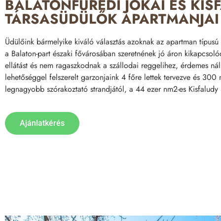
BALATONFÜREDI JÓKAI ÉS KIS
TÁRSASÜDÜLŐK APARTMANJAI
Üdülőink bármelyike kiváló választás azoknak az apartman típusú
a Balaton-part északi fővárosában szeretnének jó áron kikapcsoló
ellátást és nem ragaszkodnak a szállodai reggelihez, érdemes ná
lehetőséggel felszerelt garzonjaink 4 főre lettek tervezve és 300
legnagyobb szórakoztató strandjától, a 44 ezer nm2-es Kisfaludy 
Ajánlatkérés