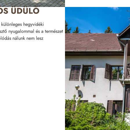
ÓS ÜDÜLŐ
n különleges hegyvidéki
esztő nyugalommal és a természet
olódás nálunk nem lesz