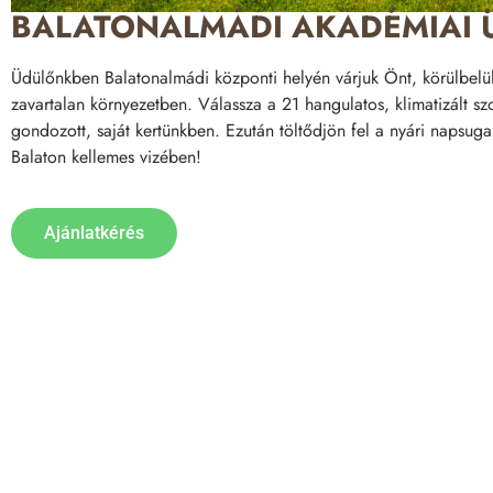
BALATONALMÁDI AKADÉMIAI 
Üdülőnkben Balatonalmádi központi helyén várjuk Önt, körülbelül
zavartalan környezetben. Válassza a 21 hangulatos, klimatizált s
gondozott, saját kertünkben. Ezután töltődjön fel a nyári napsu
Balaton kellemes vizében!
Ajánlatkérés