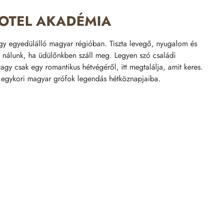
OTEL AKADÉMIA
gy egyedülálló magyar régióban. Tiszta levegő, nyugalom és
t nálunk, ha üdülőnkben száll meg. Legyen szó családi
gy csak egy romantikus hétvégéről, itt megtalálja, amit keres.
z egykori magyar grófok legendás hétköznapjaiba.