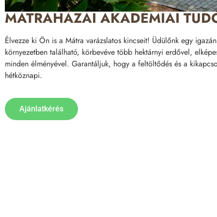
MÁTRAHÁZAI AKADÉMIAI TUD
Élvezze ki Ön is a Mátra varázslatos kincseit! Üdülőnk egy igazá
környezetben található, körbevéve több hektárnyi erdővel, elkép
minden élményével. Garantáljuk, hogy a feltöltődés és a kikapcs
hétköznapi.
Ajánlatkérés