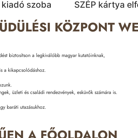
 kiadó szoba
SZÉP kártya el
 ÜDÜLÉSI KÖZPONT 
dést biztosítson a legkiválóbb magyar kutatóinknak,
 is a kikapcsolódáshoz.
ozunk.
ingek, üzleti és családi rendezvények, esküvők számára is.
gy baráti utazásukhoz.
ŰEN A FŐOLDALON