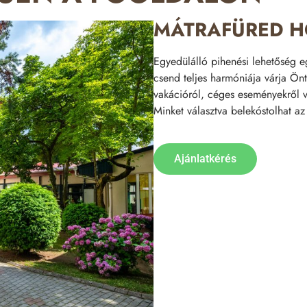
MÁTRAFÜRED H
Egyedülálló pihenési lehetőség e
csend teljes harmóniája várja Ön
vakációról, céges eseményekről va
Minket választva belekóstolhat a
Ajánlatkérés