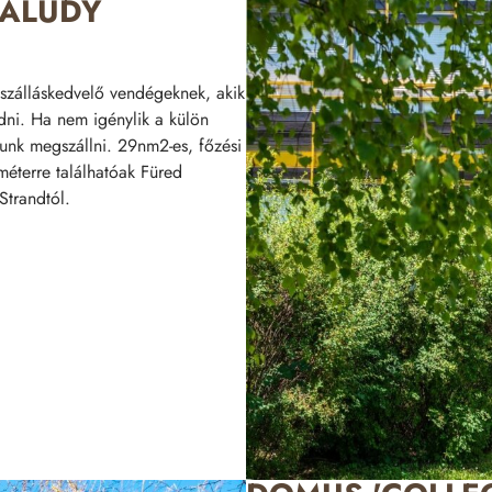
FALUDY
 szálláskedvelő vendégeknek, akik
dni. Ha nem igénylik a külön
lunk megszállni. 29nm2-es, főzési
 méterre találhatóak Füred
Strandtól.