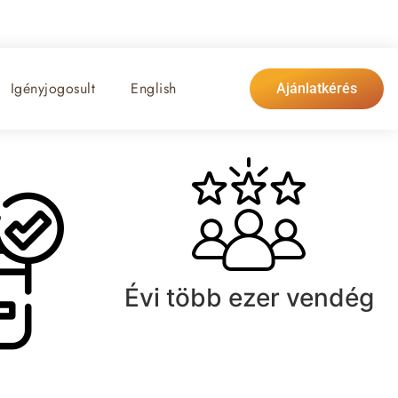
Igényjogosult
English
Ajánlatkérés
Z
ÜDÜLŐK APARTMANJAI
Z
ÜDÜLŐK APARTMANJAI
Z
ÜDÜLŐK APARTMANJAI
Évi több ezer vendég