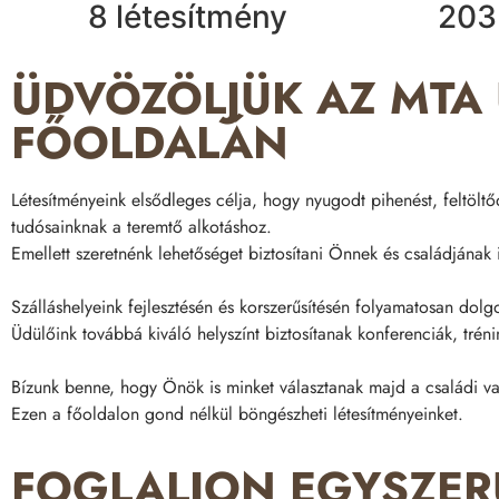
8 létesítmény
203
ÜDVÖZÖLJÜK AZ MTA
FŐOLDALÁN
Létesítményeink elsődleges célja, hogy nyugodt pihenést, feltöltő
tudósainknak a teremtő alkotáshoz.
Emellett szeretnénk lehetőséget biztosítani Önnek és családjának
Szálláshelyeink fejlesztésén és korszerűsítésén folyamatosan dolg
Üdülőink továbbá kiváló helyszínt biztosítanak konferenciák, trén
Bízunk benne, hogy Önök is minket választanak majd a családi va
Ezen a főoldalon gond nélkül böngészheti létesítményeinket.
FOGLALJON EGYSZER