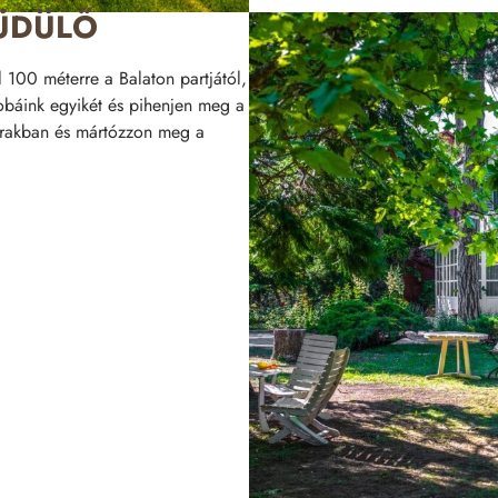
ÜDÜLŐ
 100 méterre a Balaton partjától,
zobáink egyikét és pihenjen meg a
garakban és mártózzon meg a