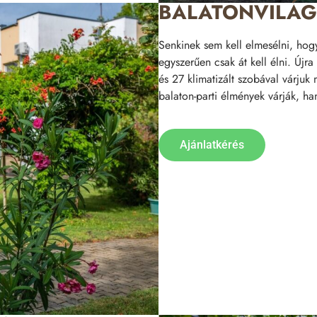
BALATONVILÁG
Senkinek sem kell elmesélni, hog
egyszerűen csak át kell élni. Újra 
és 27 klimatizált szobával várju
balaton-parti élmények várják, han
Ajánlatkérés