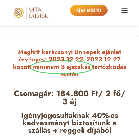
Ajánlatkérés
Meghitt karácsonyi ünnepek ajánlat
érvényes: 2023.12.22- 2023.12.27
között
minimum 3 éjszakás
tartózkodás
esetén
Csomagár: 184.800 Ft/ 2 fő/
3 éj
Igényjogosultaknak 40%-os
kedvezményt biztosítunk a
szállás + reggeli díjából