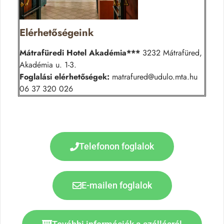
Elérhetőségeink
Mátrafüredi Hotel Akadémia***
3232 Mátrafüred,
Akadémia u. 1-3.
Foglalási elérhetőségek:
matrafured@udulo.mta.hu
06 37 320 026
Telefonon foglalok
E-mailen foglalok