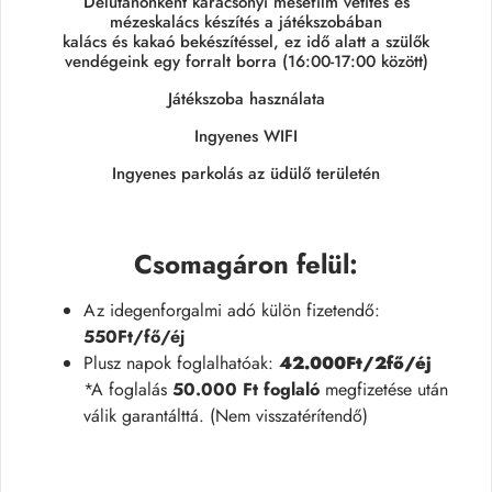
Délutánonként karácsonyi mesefilm vetítés és
mézeskalács készítés a játékszobában
kalács és kakaó bekészítéssel, ez idő alatt a szülők
vendégeink egy forralt borra (16:00-17:00 között)
Játékszoba használata
Ingyenes WIFI
Ingyenes parkolás az üdülő területén
Csomagáron felül
:
Az idegenforgalmi adó külön fizetendő:
550Ft/fő/éj
Plusz napok foglalhatóak:
42.000Ft/2fő/éj
*A foglalás
50.000 Ft foglaló
megfizetése után
válik garantálttá. (Nem visszatérítendő)