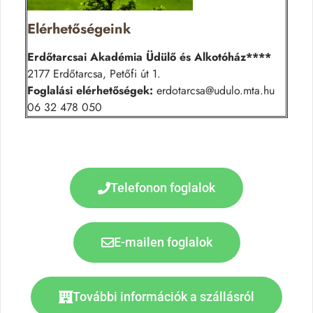
Elérhetőségeink
Erdőtarcsai Akadémia Üdülő és Alkotóház****
2177 Erdőtarcsa, Petőfi út 1.
Foglalási elérhetőségek:
erdotarcsa@udulo.mta.hu
06 32 478 050
Telefonon foglalok
E-mailen foglalok
További információk a szállásról