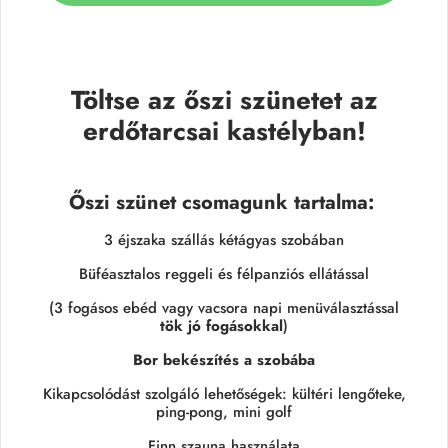
Töltse az őszi szünetet az
erdőtarcsai kastélyban!
Őszi szünet csomagunk tartalma:
3 éjszaka szállás kétágyas szobában
Büféasztalos reggeli és félpanziós ellátással
(3 fogásos ebéd vagy vacsora napi menüválasztással
tök jó fogásokkal
)
Bor bekészítés a szobába
Kikapcsolódást szolgáló lehetőségek: kültéri lengőteke,
ping-pong, mini golf
Finn szauna használata