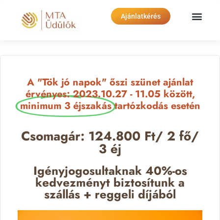
Ajánlatkérés
A "Tök jó napok" őszi szünet ajánlat
érvényes: 2023.10.27 - 11.05 között,
minimum 3 éjszakás
tartózkodás esetén
Csomagár: 124.800 Ft/ 2 fő/
3 éj
Igényjogosultaknak 40%-os
kedvezményt biztosítunk a
szállás + reggeli díjából