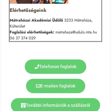
Elérhetőségeink
Mátraházai Akadémiai Üdülő
3233 Mátraháza,
Külterület
Foglalási elérhetőségek:
matrahaza@udulo.mta.hu
06 37 374 029
Telefonon foglalok
E-mailen foglalok
További információk a szállásról