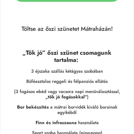
Töltse az őszi szünetet Mátraházán!
„Tök jó” őszi szünet csomagunk
tartalma:
3 éjszaka szállás kétágyas szobában
Büféasztalos reggeli és félpanziós ellátás
(3 fogásos ebéd vagy vacsora napi menüválasztással,
„tök jó fogásokkal”
)
Bor bekészítés
a mátrai borvidék kiváló borainak
egyikéből
Finn és infraszauna
használata
Sport szoba használata (ping-pong)