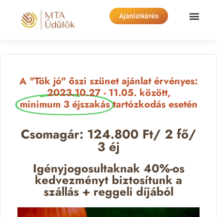
Ajánlatkérés
A "Tök jó" őszi szünet ajánlat érvényes:
2023.10.27 - 11.05. között,
minimum 3 éjszakás
tartózkodás esetén
Csomagár: 124.800 Ft/ 2 fő/
3 éj
Igényjogosultaknak 40%-os
kedvezményt biztosítunk a
szállás + reggeli díjából