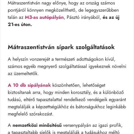
Mátraszentistván nagy előnye, hogy az ország számos
pontjáról könnyen megközelíthető, de legegyszerűbben
talán az
M3-as autópályán
, Pásztó irányából,
és az új
21-es úton.
Mátraszentistván sípark szolgáltatások
A helyszín vonzerejét a természeti adottságokon kívül,
számos egyéb megnyerő szolgáltatással igyekeznek növelni
az üzemeltetők.
A 10 db sípályának
köszönhetően, lehetőséget
biztosítanak arra, hogy minden korosztály, és a különböző
tudású, eltérő tapasztalattal rendelkező vendégeik egyaránt
megtalálják a képzettségükhöz és bátorságukhoz leginkább
megfelelő szórakozást.
A
nemzetközi minősítésű
versenypályán az igazi profik,
a tapasztaltabb síelők is megtalálják a tudásukhoz méltó