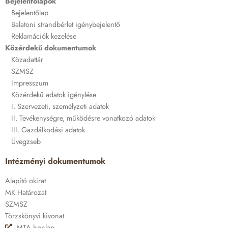
Bejelentőlapok
Bejelentőlap
Balatoni strandbérlet igénybejelentő
Reklamációk kezelése
Közérdekű dokumentumok
Közadattár
SZMSZ
Impresszum
Közérdekű adatok igénylése
I. Szervezeti, személyzeti adatok
II. Tevékenységre, működésre vonatkozó adatok
III. Gazdálkodási adatok
Üvegzseb
Intézményi dokumentumok
Alapító okirat
MK Határozat
SZMSZ
Törzskönyvi kivonat
MTA honlap