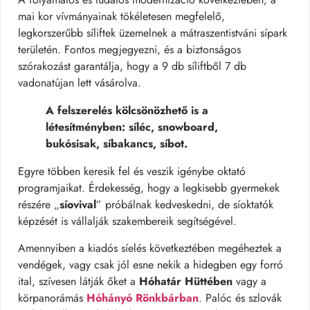
mai kor vívmányainak tökéletesen megfelelő,
legkorszerűbb síliftek üzemelnek a mátraszentistváni sípark
területén. Fontos megjegyezni, és a biztonságos
szórakozást garantálja, hogy a 9 db síliftből 7 db
vadonatújan lett vásárolva.
A felszerelés kölcsönözhető is a
létesítményben: síléc, snowboard,
bukósisak, síbakancs, síbot.
Egyre többen keresik fel és veszik igénybe oktató
programjaikat. Érdekesség, hogy a legkisebb gyermekek
részére „
síovival
” próbálnak kedveskedni, de síoktatók
képzését is vállalják szakembereik segítségével.
Amennyiben a kiadós síelés következtében megéheztek a
vendégek, vagy csak jól esne nekik a hidegben egy forró
ital, szívesen látják őket a
Hóhatár Hüttében
vagy a
körpanorámás
Hóhányó Rönkbárban
. Palóc és szlovák