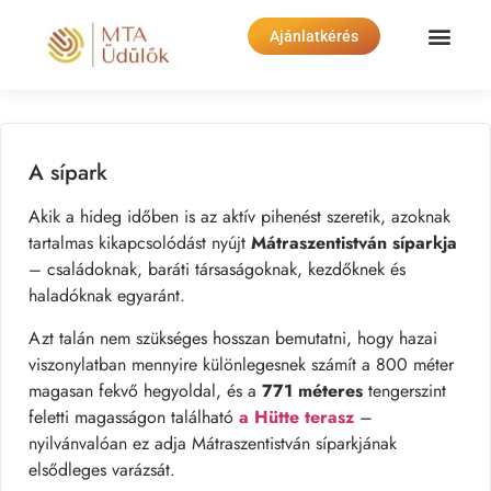
Ajánlatkérés
A sípark
Akik a hideg időben is az aktív pihenést szeretik, azoknak
tartalmas kikapcsolódást nyújt
Mátraszentistván síparkja
– családoknak, baráti társaságoknak, kezdőknek és
haladóknak egyaránt.
Azt talán nem szükséges hosszan bemutatni, hogy hazai
viszonylatban mennyire különlegesnek számít a 800 méter
magasan fekvő hegyoldal, és a
771 méteres
tengerszint
feletti magasságon található
a Hütte terasz
–
nyilvánvalóan ez adja Mátraszentistván síparkjának
elsődleges varázsát.