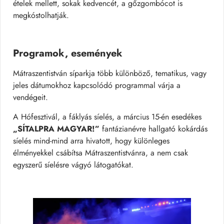
ételek mellett, sokak kedvencét, a gőzgombócot is
megkóstolhatják.
Programok, események
Mátraszentistván síparkja több különböző, tematikus, vagy
jeles dátumokhoz kapcsolódó programmal várja a
vendégeit.
A Hófesztivál, a fáklyás síelés, a március 15-én esedékes
„SÍTALPRA MAGYAR!”
fantázianévre hallgató kokárdás
síelés mind-mind arra hivatott, hogy különleges
élményekkel csábítsa Mátraszentistvánra, a nem csak
egyszerű síelésre vágyó látogatókat.