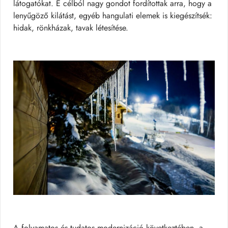
látogatókat. E célból nagy gondot fordítottak arra, hogy a
lenyűgöző kilátást, egyéb hangulati elemek is kiegészítsék:
hidak, rönkházak, tavak létesítése.
A folyamatos és tudatos modernizáció következtében, a