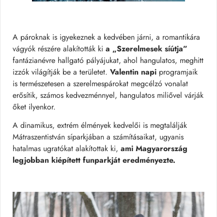
A pároknak is igyekeznek a kedvében járni, a romantikára
vágyók részére alakították ki
a „Szerelmesek síútja”
fantázianévre hallgató pályájukat, ahol hangulatos, meghitt
izzók világítják be a területet.
Valentin napi
programjaik
is természetesen a szerelmespárokat megcélzó vonalat
erősítik, számos kedvezménnyel, hangulatos miliővel várják
őket ilyenkor.
A dinamikus, extrém élmények kedvelői is megtalálják
Mátraszentistván síparkjában a számításaikat, ugyanis
hatalmas ugratókat alakítottak ki,
ami Magyarország
legjobban kiépített funparkját eredményezte.