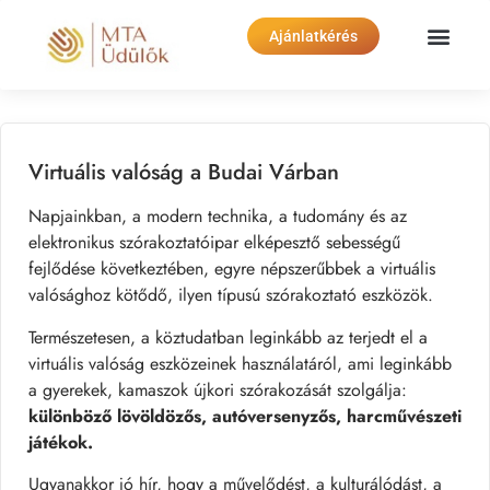
Ajánlatkérés
Virtuális valóság a Budai Várban
Napjainkban, a modern technika, a tudomány és az
elektronikus szórakoztatóipar elképesztő sebességű
fejlődése következtében, egyre népszerűbbek a virtuális
valósághoz kötődő, ilyen típusú szórakoztató eszközök.
Természetesen, a köztudatban leginkább az terjedt el a
virtuális valóság eszközeinek használatáról, ami leginkább
a gyerekek, kamaszok újkori szórakozását szolgálja:
különböző lövöldözős, autóversenyzős, harcművészeti
játékok.
Ugyanakkor jó hír, hogy a művelődést, a kulturálódást, a