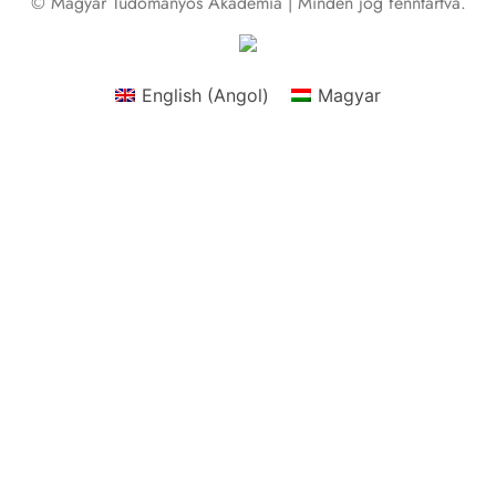
© Magyar Tudományos Akadémia | Minden jog fenntartva.
English
(
Angol
)
Magyar