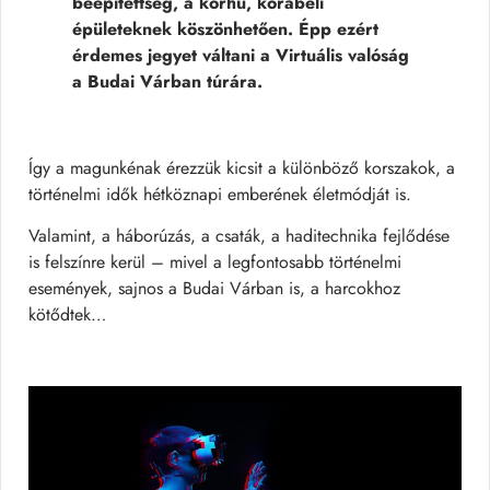
beépítettség, a korhű, korabeli
épületeknek köszönhetően. Épp ezért
érdemes jegyet váltani a Virtuális valóság
a Budai Várban túrára.
Így a magunkénak érezzük kicsit a különböző korszakok, a
történelmi idők hétköznapi emberének életmódját is.
Valamint, a háborúzás, a csaták, a haditechnika fejlődése
is felszínre kerül – mivel a legfontosabb történelmi
események, sajnos a Budai Várban is, a harcokhoz
kötődtek…