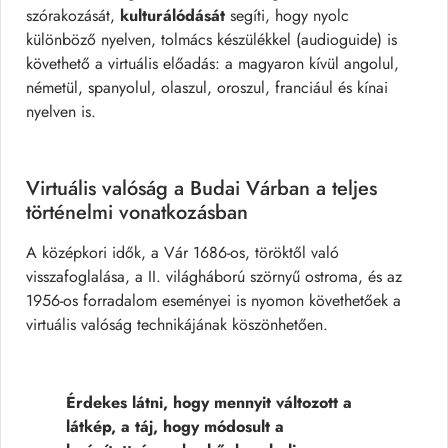
szórakozását,
kulturálódását
segíti, hogy nyolc
különböző nyelven, tolmács készülékkel (audioguide) is
követhető a virtuális előadás: a magyaron kívül angolul,
németül, spanyolul, olaszul, oroszul, franciául és kínai
nyelven is.
Virtuális valóság a Budai Várban a teljes
történelmi vonatkozásban
A középkori idők, a Vár 1686-os, töröktől való
visszafoglalása, a II. világháború szörnyű ostroma, és az
1956-os forradalom eseményei is nyomon követhetőek a
virtuális valóság technikájának köszönhetően.
Érdekes látni, hogy mennyit változott a
látkép, a táj, hogy módosult a