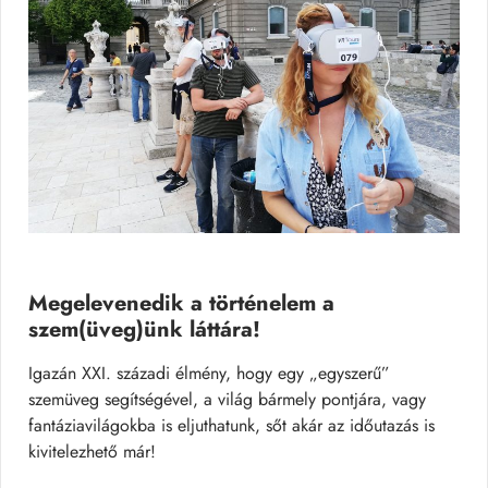
Megelevenedik a történelem a
szem(üveg)ünk láttára!
Igazán XXI. századi élmény, hogy egy „egyszerű”
szemüveg segítségével, a világ bármely pontjára, vagy
fantáziavilágokba is eljuthatunk, sőt akár az időutazás is
kivitelezhető már!